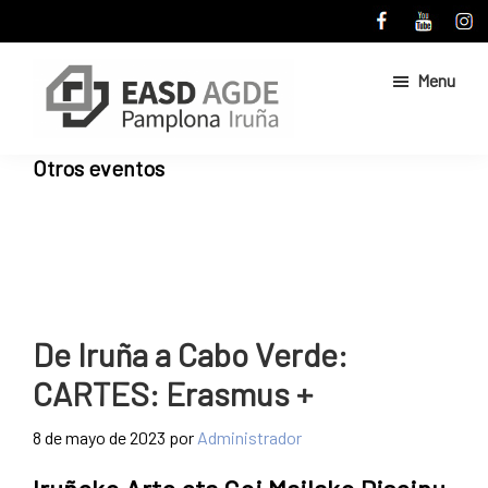
Skip
Skip
to
to
main
primary
Menu
content
sidebar
Escuela
Sitio
Otros eventos
de
web
Arte
de
y
Superior
la
de
Escuela
Diseño
de
de
Pamplona
Arte
De Iruña a Cabo Verde:
y
CARTES: Erasmus +
Superior
de
8 de mayo de 2023
por
Administrador
Diseño
de