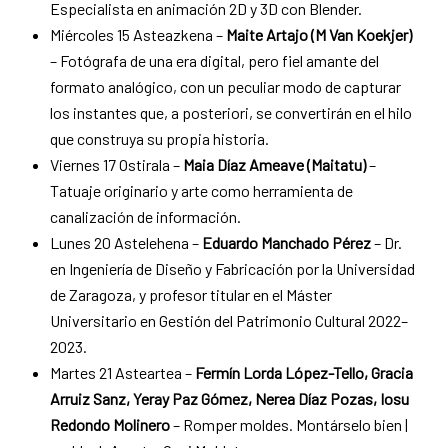
Especialista en animación 2D y 3D con Blender.
Miércoles 15 Asteazkena –
Maite Artajo (M Van Koekjer)
– Fotógrafa de una era digital, pero fiel amante del
formato analógico, con un peculiar modo de capturar
los instantes que, a posteriori, se convertirán en el hilo
que construya su propia historia.
Viernes 17 Ostirala –
Maia Díaz Ameave (Maitatu)
–
Tatuaje originario y arte como herramienta de
canalización de información.
Lunes 20 Astelehena –
Eduardo Manchado Pérez
– Dr.
en Ingeniería de Diseño y Fabricación por la Universidad
de Zaragoza, y profesor titular en el Máster
Universitario en Gestión del Patrimonio Cultural 2022–
2023.
Martes 21 Asteartea –
Fermín Lorda López-Tello, Gracia
Arruiz Sanz, Yeray Paz Gómez, Nerea Díaz Pozas, Iosu
Redondo Molinero
– Romper moldes. Montárselo bien |