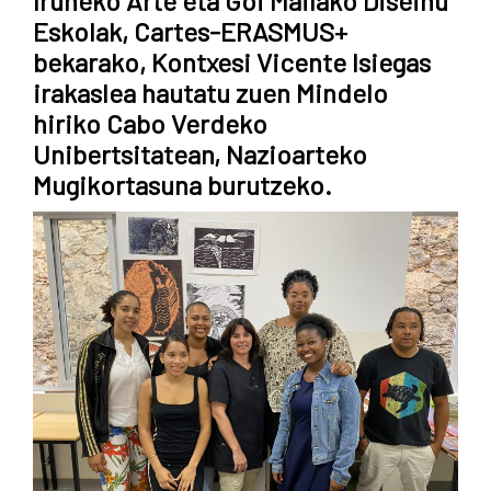
Iruñeko Arte eta Goi Mailako Diseinu
Pamplona
Eskolak, Cartes-ERASMUS+
bekarako, Kontxesi Vicente Isiegas
irakaslea hautatu zuen Mindelo
hiriko Cabo Verdeko
Unibertsitatean, Nazioarteko
Mugikortasuna burutzeko.