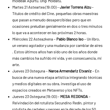
moldeak Apurtu. Ongi Moldatu.
Martes 21 Asteartea (19:00) –
Javier Torrens Alzu
–
Títulos de crédito del Cine, pequeñas obras maestras
que pasan a menudo desapercibidas pero que en
ocasiones preludian genialmente en dos o tres minutos
lo que va a acontecer en las próximas 2 horas.
Miércoles 22 Asteazkena –
Pablo Blanco Iso
– Un libro,
un verano agotador y una mudanza por cambiar de aires
. Estos últimos años han sido uno de los años donde
más cambios ha sufrido mi vida, y en consecuencia, mi
arte.
Jueves 23 Osteguna –
Naroa Armendariz Etxaniz
– En
busca de una nueva etapa artística integrando técnicas
y medios digitales en su obra, investiga el uso de
espacios creados en Metaverso y los NFTs.
Jueves 23 Osteguna (19:00) –
MESA REDONDA
–
Reivindación del rotulista Secundino Redín, pintor y
rotulista de carteles y neones en la década de los 50