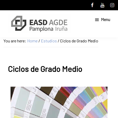
Skip
Skip
to
to
main
primary
Menu
content
sidebar
Escuela
Sitio
You are here:
Home
/
Estudios
/
Ciclos de Grado Medio
de
web
Arte
de
y
Superior
la
de
Ciclos de Grado Medio
Escuela
Diseño
de
de
Pamplona
Arte
y
Superior
de
Diseño
de