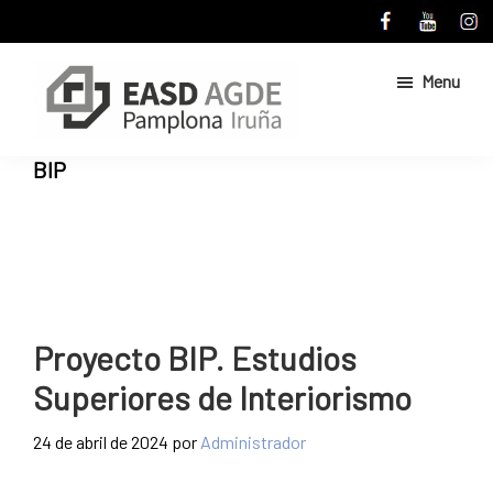
Skip
Skip
to
to
main
primary
Menu
content
sidebar
Escuela
Sitio
BIP
de
web
Arte
de
y
Superior
la
de
Escuela
Diseño
de
de
Pamplona
Arte
Proyecto BIP. Estudios
y
Superiores de Interiorismo
Superior
de
24 de abril de 2024
por
Administrador
Diseño
de