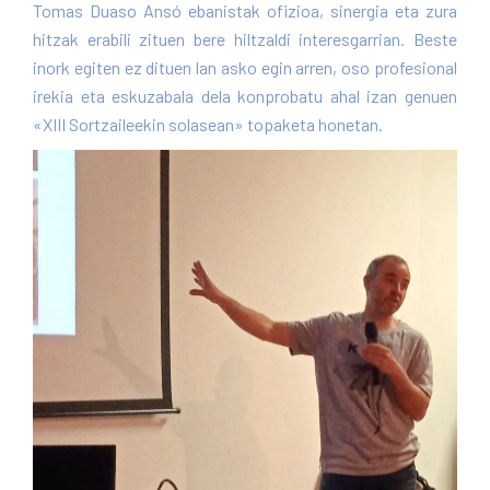
Tomas Duaso Ansó ebanistak ofizioa, sinergia eta zura
Pamplona
hitzak erabili zituen bere hiltzaldi interesgarrian. Beste
inork egiten ez dituen lan asko egin arren, oso profesional
irekia eta eskuzabala dela konprobatu ahal izan genuen
«XIII Sortzaileekin solasean» topaketa honetan.