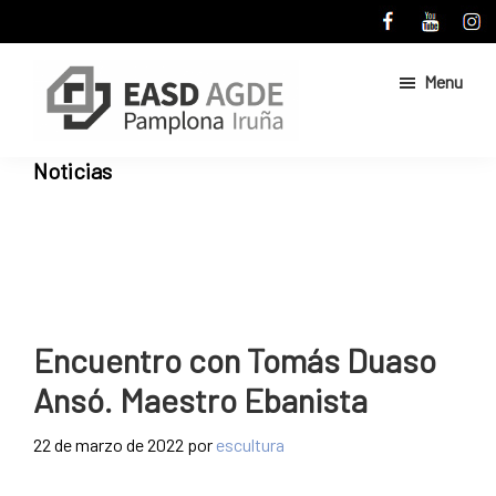
Skip
Skip
to
to
main
primary
Menu
content
sidebar
Escuela
Sitio
Noticias
de
web
Arte
de
y
Superior
la
de
Escuela
Diseño
de
de
Pamplona
Arte
Encuentro con Tomás Duaso
y
Ansó. Maestro Ebanista
Superior
de
22 de marzo de 2022
por
escultura
Diseño
de