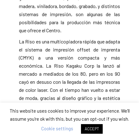
madera, viniladora, bordado, grabado, y distintos
sistemas de impresión, son algunas de las
posibilidades para la producción más técnica
que ofrece el Centro.
La Riso es una multicopiadora rápida que adapta
el sistema de impresión offset de imprenta
(CMYK) a una versión compacta y más
económica. La Riso Kagaku Corp la lanzó al
mercado a mediados de los 80, pero en los 90
cayó en desuso con la llegada de las impresoras
de color laser. Con el tiempo han vuelto a estar
de moda, gracias al diseño gráfico y la estética
«vintage».
This website uses cookies to improve your experience. We'll
El taller se enmarca dentro de la asignatura de
assume you're ok with this, but you can opt-out if you wish.
Fundamentos de la Representación, en la que
Cookie settings
ACCEPT
están trabajando el tema del Color. Los alumnos