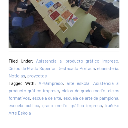
Filed Under:
Asistencia al producto gráfico Impreso
,
Ciclos de Grado Superior
,
Destacado Portada
,
ebanistería
,
Noticias
,
proyectos
Tagged With:
APGimpreso
,
arte eskola
,
Asistencia al
producto gráfico impreso
,
ciclos de grado medio
,
ciclos
formativos
,
escuela de arte
,
escuela de arte de pamplona
,
escuela publica
,
grado medio
,
gráfica impresa
,
Iruñeko
Arte Eskola