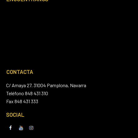
Footer
CONTACTA
C/ Amaya 27. 31004 Pamplona, Navarra
Teléfono 848 431 310
Fax 848 431 333
SOCIAL