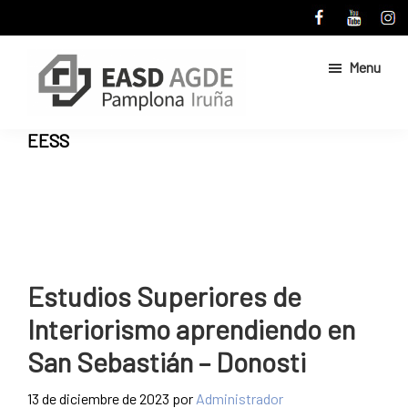
Skip
Skip
to
to
main
primary
Menu
content
sidebar
Escuela
Sitio
EESS
de
web
Arte
de
y
Superior
la
de
Escuela
Diseño
de
de
Pamplona
Arte
Estudios Superiores de
y
Interiorismo aprendiendo en
Superior
de
San Sebastián – Donosti
Diseño
de
13 de diciembre de 2023
por
Administrador