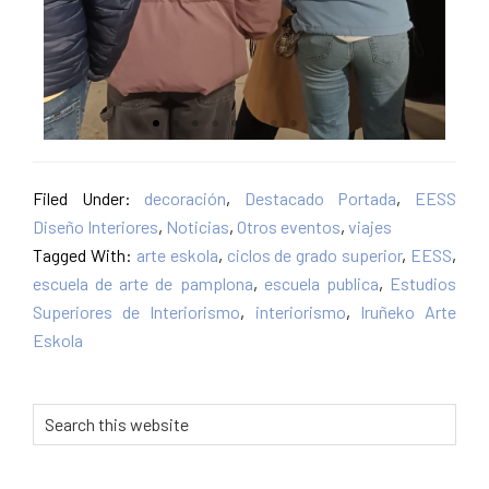
Filed Under:
decoración
,
Destacado Portada
,
EESS
Diseño Interiores
,
Noticias
,
Otros eventos
,
viajes
Tagged With:
arte eskola
,
ciclos de grado superior
,
EESS
,
escuela de arte de pamplona
,
escuela publica
,
Estudios
Superiores de Interiorismo
,
interiorismo
,
Iruñeko Arte
Eskola