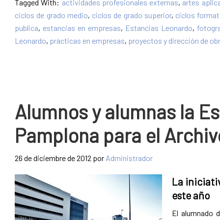
Tagged With:
actividades profesionales externas
,
artes aplic
ciclos de grado medio
,
ciclos de grado superior
,
ciclos forma
publica
,
estancias en empresas
,
Estancias Leonardo
,
fotogra
Leonardo
,
prácticas en empresas
,
proyectos y dirección de ob
Alumnos y alumnas la Esc
Pamplona para el Archiv
26 de diciembre de 2012
por
Administrador
La iniciati
este año
El alumnado de