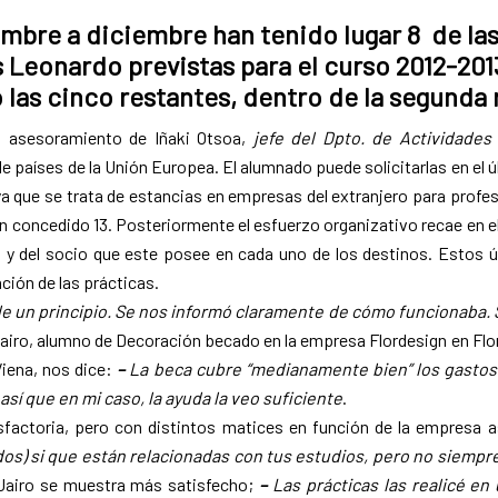
mbre a diciembre han tenido lugar 8 de las
 Leonardo previstas para el curso 2012-201
las cinco restantes, dentro de la segunda 
l asesoramiento de Iñaki Otsoa,
jefe del Dpto. de Actividades
de países de la Unión Europea. El alumnado puede solicitarlas en el ú
 ya que se trata de estancias en empresas del extranjero para profes
an concedido 13. Posteriormente el esfuerzo organizativo recae en e
y del socio que este posee en cada uno de los destinos. Estos ú
ción de las prácticas.
sde un principio. Se nos informó claramente de cómo funcionaba.
Jairo, alumno de Decoración becado en la empresa Flordesign en Flo
iena, nos dice:
–
La beca cubre “medianamente bien” los gastos
así que en mi caso, la ayuda la veo suficiente
.
isfactoria, pero con distintos matices en función de la empresa 
idos) si que están relacionadas con tus estudios, pero no siem
Jairo se muestra más satisfecho;
–
Las prácticas las realicé en