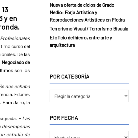
Nueva oferta de ciclos de Grado
 13
Medio: Forja Artística y
3 y en
Reproducciones Artísticas en Piedra
ronda.
Terrorismo Visual / Terrorismo Bisuala
El oficio del hierro, entre arte y
 Profesionales
arquitectura
ltimo curso del
ionales. De las
l
Negociado de
ltimos son los
POR CATEGORÍA
 Se nos echaba
POR
rencia. Edurne,
CATEGORÍA
. Para Jairo, la
POR FECHA
asignada.
–
Las
pre desempeñas
POR
 un estudio de