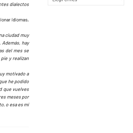
FECHA
entes dialectos
cionar idiomas,
una ciudad muy
s. Además, hay
as del mes se
pie y realizan
muy motivado a
 que he podido
ad que vuelves
tres meses por
o, o esa es mi