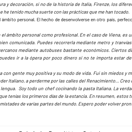
 y decoración, si no de la historia de Italia, Firenze, los difer
ue he tenido mucha suerte con las prácticas que me han tocado.
el ámbito personal. El hecho de desenvolverse en otro país, perfec
 el ámbito personal como profesional. En el caso de Viena, es 
y bien comunicada. Puedes recorrerla mediante metro y tranvía
s cercanos mediante autobuses bastante económicos. Ciertos dí
edes ir a la ópera por poco dinero si no te importa estar de 
sta con gente muy positiva y su modo de vida. Fui sin miedos y 
nder Italiano, a perderme por las calles del Renacimiento… Creo
a lengua. Soy todo un chef cocinando la pasta Italiana. La verd
que tenías los primeros días de la estancia. En resumen, estos 
s amistades de varias partes del mundo. Espero poder volver pront