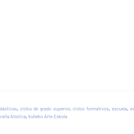
plásticas
,
ciclos de grado superior
,
ciclos formativos
,
escuela
,
e
rafía Atística
,
Iruñeko Arte Eskola