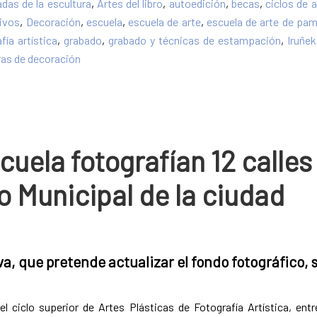
adas de la escultura
,
Artes del libro
,
autoedición
,
becas
,
ciclos de 
tivos
,
Decoración
,
escuela
,
escuela de arte
,
escuela de arte de pa
fía artística
,
grabado
,
grabado y técnicas de estampación
,
Iruñe
ras de decoración
uela fotografían 12 calles
o Municipal de la ciudad
va, que pretende actualizar el fondo fotográfico, 
l ciclo superior de Artes Plásticas de Fotografía Artística, ent