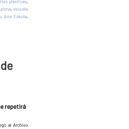
artes plásticas
,
mplona
,
escuela
ko Arte Eskola
,
 de
se repetirá
regó al Archivo