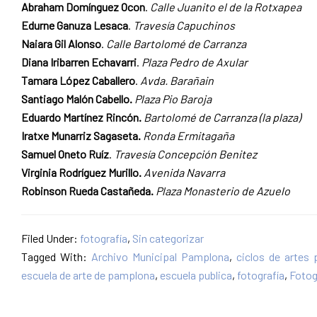
Abraham Domínguez Ocon
.
Calle Juanito el de la Rotxapea
Edurne Ganuza Lesaca
.
Travesía Capuchinos
Naiara Gil Alonso
.
Calle Bartolomé de Carranza
Diana Iribarren Echavarri
.
Plaza Pedro de Axular
Tamara López Caballero
.
Avda. Barañain
Santiago Malón Cabello.
Plaza Pio Baroja
Eduardo Martínez Rincón.
Bartolomé de Carranza (la plaza)
Iratxe Munarriz Sagaseta.
Ronda Ermitagaña
Samuel Oneto Ruíz
.
Travesía Concepción Benitez
Virginia Rodríguez Murillo.
Avenida Navarra
Robinson Rueda Castañeda.
Plaza Monasterio de Azuelo
Filed Under:
fotografía
,
Sin categorizar
Tagged With:
Archivo Municipal Pamplona
,
ciclos de artes 
escuela de arte de pamplona
,
escuela publica
,
fotografía
,
Fotog