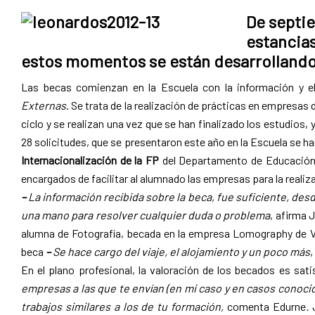
Pamplona
De septie
estancias
estos momentos se están desarrollando 
Las becas comienzan en la Escuela con la información y e
Externas
. Se trata de la realización de prácticas en empresas 
ciclo y se realizan una vez que se han finalizado los estudios,
28 solicitudes, que se presentaron este año en la Escuela se h
Internacionalización de la FP
del Departamento de Educación 
encargados de facilitar al alumnado las empresas para la realiza
–
La información recibida sobre la beca, fue suficiente, de
una mano para resolver cualquier duda o problema
, afirma 
alumna de Fotografía, becada en la empresa Lomography de V
beca
–
Se hace cargo del viaje, el alojamiento y un poco más
,
En el plano profesional, la valoración de los becados es sat
empresas a las que te envían (en mi caso y en casos conoc
trabajos similares a los de tu formación,
comenta Edurne
.