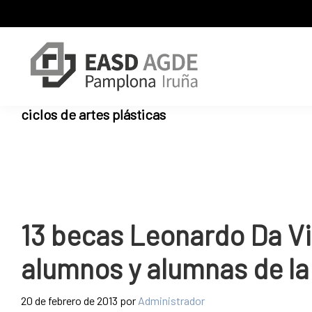
Skip
Skip
Skip
to
to
to
primary
main
primary
navigation
content
sidebar
Escuela
Sitio
ciclos de artes plásticas
de
web
Arte
de
y
Superior
la
de
Escuela
Diseño
de
de
Pamplona
Arte
13 becas Leonardo Da Vin
y
Superior
alumnos y alumnas de la
de
Diseño
20 de febrero de 2013
por
Administrador
de