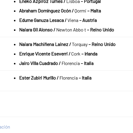
Eneko Azpiroz Turnes /
Lisboa
–
Portugal
Abraham Domínguez Ocón /
Qormi
–
Malta
Edurne Ganuza Lesaca /
Viena
– Austria
Naiara Gil Alonso /
Newton Abbo t
–
Reino Unido
Naiara Machiñena Lainez /
Torquay
–
Reino Unido
Enrique Vicente Eseverri /
Cork
–
Irlanda
Jairo Villa Cuadrado /
Florencia
–
Italia
Ester Zubiri Murillo /
Florencia
–
Italia
ación