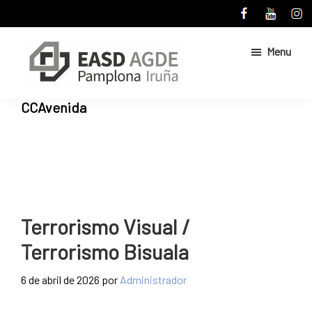
Skip
Skip
to
to
main
primary
Menu
content
sidebar
Escuela
Sitio
CCAvenida
de
web
Arte
de
y
Superior
la
de
Escuela
Diseño
de
de
Pamplona
Arte
Terrorismo Visual /
y
Terrorismo Bisuala
Superior
de
6 de abril de 2026
por
Administrador
Diseño
de