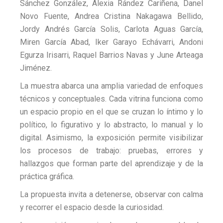
Sánchez González
,
Alexia Rández Cariñena
,
Danel
Novo Fuente
,
Andrea Cristina Nakagawa Bellido
,
Jordy Andrés García Solis
,
Carlota Aguas García
,
Miren García Abad
,
Iker Garayo Echávarri
,
Andoni
Egurza Irisarri
,
Raquel Barrios Navas
y
June Arteaga
Jiménez
.
La muestra abarca una amplia variedad de enfoques
técnicos y conceptuales. Cada vitrina funciona como
un espacio propio en el que se cruzan lo íntimo y lo
político, lo figurativo y lo abstracto, lo manual y lo
digital. Asimismo, la exposición permite visibilizar
los procesos de trabajo: pruebas, errores y
hallazgos que forman parte del aprendizaje y de la
práctica gráfica.
La propuesta invita a detenerse, observar con calma
y recorrer el espacio desde la curiosidad.