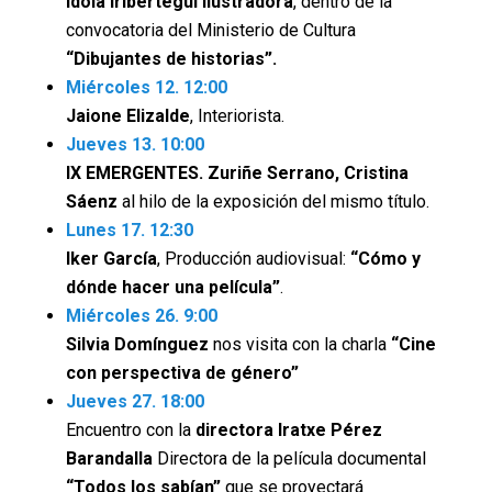
Idoia Iribertegui Ilustradora
, dentro de la
convocatoria del Ministerio de Cultura
“Dibujantes de historias”.
Miércoles 12. 12:00
Jaione Elizalde
, Interiorista.
Jueves 13. 10:00
IX EMERGENTES. Zuriñe Serrano, Cristina
Sáenz
al hilo de la exposición del mismo título.
Lunes 17. 12:30
Iker García
, Producción audiovisual:
“Cómo y
dónde hacer una película”
.
Miércoles 26. 9:0
0
Silvia Domínguez
nos visita con la charla
“Cine
con
perspectiva de género”
Jueves 27. 18:00
Encuentro con la
directora Iratxe Pérez
Barandalla
Directora de la película documental
“Todos los sabían”
que se proyectará