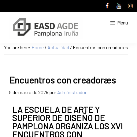
Skip
Skip
to
to
main
primary
Menu
content
sidebar
Escuela
Sitio
You are here:
Home
/
Actualidad
/
Encuentros con creadoræs
de
web
Arte
de
y
Superior
la
de
Encuentros con creadoræs
Escuela
Diseño
de
de
9 de marzo de 2025
por
Administrador
Pamplona
Arte
y
LA ESCUELA DE ARTE Y
Superior
SUPERIOR DE DISEÑO DE
de
PAMPLONA ORGANIZA LOS XVI
Diseño
ENCUENTROS CON
de