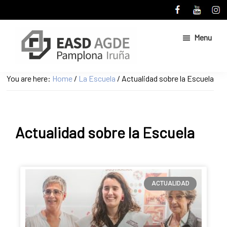
Skip
Skip
to
to
main
primary
Menu
content
sidebar
Escuela
Sitio
You are here:
Home
/
La Escuela
/
Actualidad sobre la Escuela
de
web
Arte
de
y
Superior
la
de
Actualidad sobre la Escuela
Escuela
Diseño
de
de
Pamplona
Arte
y
Superior
ACTUALIDAD
de
Diseño
de