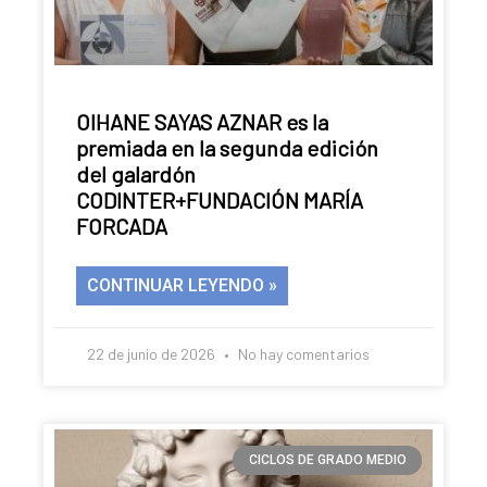
Pamplona
OIHANE SAYAS AZNAR es la
premiada en la segunda edición
del galardón
CODINTER+FUNDACIÓN MARÍA
FORCADA
CONTINUAR LEYENDO »
22 de junio de 2026
No hay comentarios
CICLOS DE GRADO MEDIO