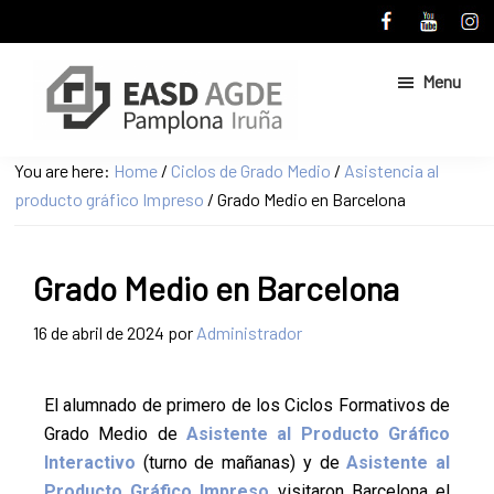
Skip
Skip
to
to
main
primary
Menu
content
sidebar
Escuela
Sitio
You are here:
Home
/
Ciclos de Grado Medio
/
Asistencia al
de
web
producto gráfico Impreso
/
Grado Medio en Barcelona
Arte
de
y
Superior
la
de
Grado Medio en Barcelona
Escuela
Diseño
de
de
16 de abril de 2024
por
Administrador
Pamplona
Arte
y
Superior
El alumnado de primero de los Ciclos Formativos de
de
Grado Medio de
Asistente al Producto Gráfico
Diseño
Interactivo
(turno de mañanas) y de
Asistente al
de
Producto Gráfico Impreso
visitaron Barcelona el