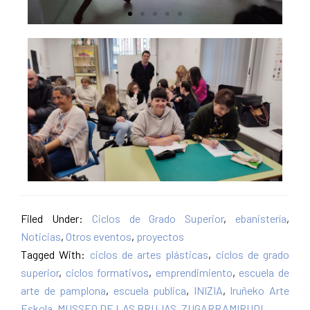
Filed Under:
Ciclos de Grado Superior
,
ebanistería
,
Noticias
,
Otros eventos
,
proyectos
Tagged With:
ciclos de artes plásticas
,
ciclos de grado
superior
,
ciclos formativos
,
emprendimiento
,
escuela de
arte de pamplona
,
escuela publica
,
INIZIA
,
Iruñeko Arte
Eskola
,
MUSSEO DE LAS BRUJAS
,
ZUGARRAMIRUDI