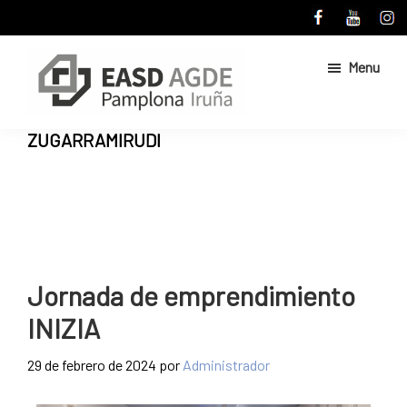
Skip
Skip
to
to
main
primary
Menu
content
sidebar
Escuela
Sitio
ZUGARRAMIRUDI
de
web
Arte
de
y
Superior
la
de
Escuela
Diseño
de
de
Pamplona
Arte
Jornada de emprendimiento
y
INIZIA
Superior
de
29 de febrero de 2024
por
Administrador
Diseño
de