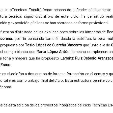
 ciclo «Técnicas Escultóricas» acaban de defender públicamente
tura técnica, signo distintitvo de este ciclo, ha permitido real
ión y exposición públicas se han abordado de forma profesional.
fuera ha disfrutado de las explicaciones sobre las lámparas de
Bea
nsorena
, por fin pensando también desde la estética; la obra múl
a propuesta por
Tasio López de Guereñu Chocarro
que junto a la de
C
 el conejo blanco que
Marta López Antón
ha hecho complementand
o de forja y madera que ha propuesto
Larraitz Ruiz Ceberio Aranzaba
 Eraso.
 es el colofón a dos cursos de intensa formación en el centro y qu
 talleres como trabajo final del Ciclo. Esta estructura pemite volca
utónoma.
 de esta edición de los proyectos integrados del ciclo Técnicas Es