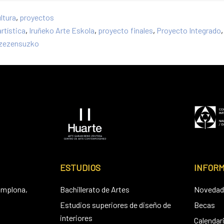
ltura
,
proyectos
rtística
,
Iruñeko Arte Eskola
,
proyecto finales
,
Proyecto Integrado
zezensuzko
ESTUDIOS
INFOR
amplona,
Bachillerato de Artes
Novedad
Estudios superiores de diseño de
Becas
interiores
Calendar