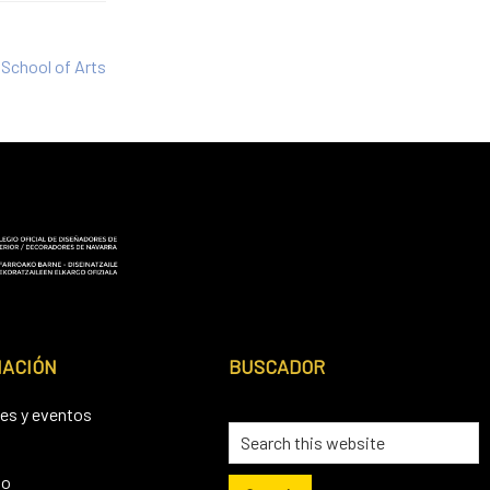
,
School of Arts
MACIÓN
BUSCADOR
es y eventos
Search
this
io