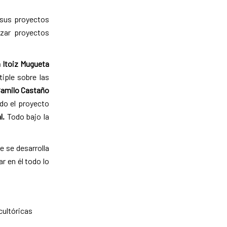
 sus proyectos
izar proyectos
 Itoiz Mugueta
tiple sobre las
amilo Castaño
o el proyecto
l.
Todo bajo la
e se desarrolla
r en él todo lo
cultóricas