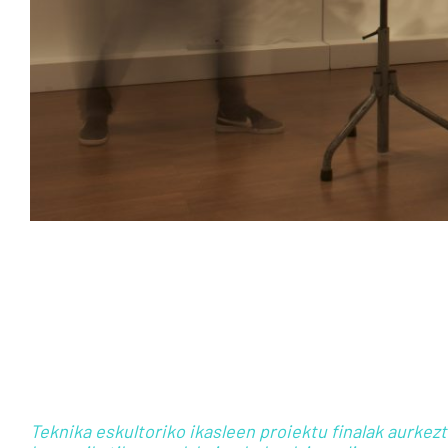
Teknika eskultoriko ikasleen proiektu finalak aurkezt