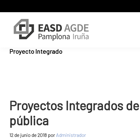
Skip
Skip
Skip
to
to
to
primary
main
primary
navigation
content
sidebar
Escuela
Sitio
Proyecto Integrado
de
web
Arte
de
y
Superior
la
de
Escuela
Diseño
de
de
Pamplona
Arte
Proyectos Integrados de
y
Superior
pública
de
Diseño
12 de junio de 2018
por
Administrador
de