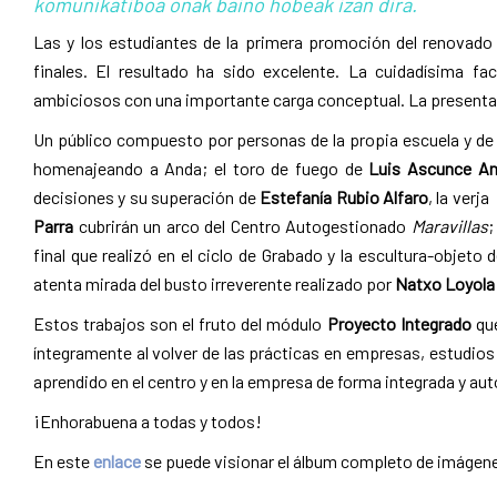
komunikatiboa onak baino hobeak izan dira.
Las y los estudiantes de la primera promoción del renovado
finales. El resultado ha sido excelente. La cuidadísima fac
ambiciosos con una importante carga conceptual. La presentac
Un público compuesto por personas de la propia escuela y de 
homenajeando a Anda; el toro de fuego de
Luis Ascunce A
decisiones y su superación de
Estefanía Rubio Alfaro
, la verj
Parra
cubrirán un arco del Centro Autogestionado
Maravillas
;
final que realizó en el ciclo de Grabado y la escultura-objet
atenta mirada del busto irreverente realizado por
Natxo Loyola
Estos trabajos son el fruto del módulo
Proyecto Integrado
que
íntegramente al volver de las prácticas en empresas, estudios o
aprendido en el centro y en la empresa de forma integrada y a
¡Enhorabuena a todas y todos!
En este
enlace
se puede visionar el álbum completo de imágenes