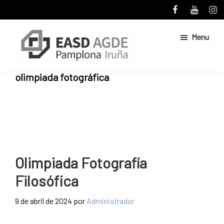
Skip
Skip
to
to
main
primary
Menu
content
sidebar
Escuela
Sitio
olimpiada fotográfica
de
web
Arte
de
y
Superior
la
de
Escuela
Diseño
de
de
Pamplona
Arte
Olimpiada Fotografía
y
Filosófica
Superior
de
9 de abril de 2024
por
Administrador
Diseño
de