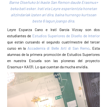
Barne Diseñuko bi ikasle San Remon daude Erasmus+
Pamplona
beka bati esker. Irati eta Leyre esperientzia honetan
aitzindariak izaten ari dira, baina hurrengo kurtsoan
beste 6 lagun joango dira.
Leyre Esparza Cano e Irati García Vizcay son dos
estudiantes de
Estudios Superiores de Diseño de Interior
que están cursando el segundo cuatrimestre del tercer
curso en la
Accademia di Belle Arti di San Remo
. Esta
alumnas de la primera promoción de Estudios Superiores
en nuestra Escuela son las pioneras del proyecto
Erasmus+ KA131. Lo que cuentan da mucha envidia.