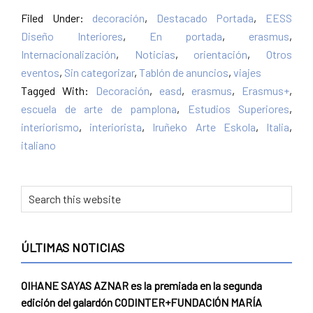
Filed Under:
decoración
,
Destacado Portada
,
EESS
Diseño Interiores
,
En portada
,
erasmus
,
Internacionalización
,
Noticias
,
orientación
,
Otros
eventos
,
Sin categorizar
,
Tablón de anuncios
,
viajes
Tagged With:
Decoración
,
easd
,
erasmus
,
Erasmus+
,
escuela de arte de pamplona
,
Estudios Superiores
,
interiorismo
,
interiorista
,
Iruñeko Arte Eskola
,
Italia
,
italiano
Primary
Search
this
Sidebar
website
ÚLTIMAS NOTICIAS
OIHANE SAYAS AZNAR es la premiada en la segunda
edición del galardón CODINTER+FUNDACIÓN MARÍA