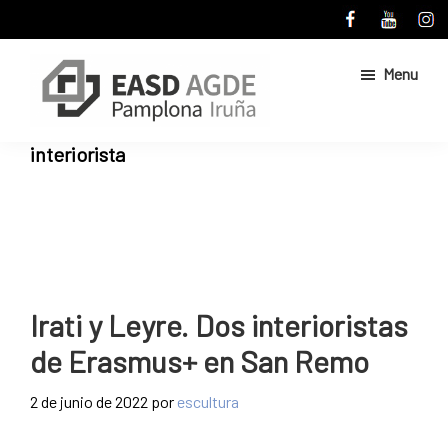
Skip
Skip
to
to
main
primary
Menu
content
sidebar
Escuela
Sitio
interiorista
de
web
Arte
de
y
Superior
la
de
Escuela
Diseño
de
de
Pamplona
Arte
Irati y Leyre. Dos interioristas
y
de Erasmus+ en San Remo
Superior
de
2 de junio de 2022
por
escultura
Diseño
de