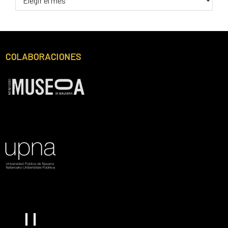
FECHA
Footer
COLABORACIONES