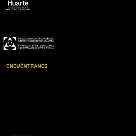
Footer
ENCUÉNTRANOS