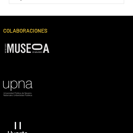
FECHA
Footer
COLABORACIONES