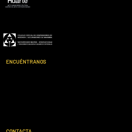
Footer
ENCUÉNTRANOS
CONTACTA