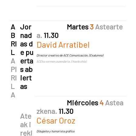
A
Jor
Ma
rtes
3
Astearte
B
nad
a.
11.30
RI
as d
David Arratibel
L
e pu
Director creativo de ACE Comunicación. (Exalumno)
A
erta
ACEko sormen zuzendaria. (Ikasle ohia)
PI
s ab
RI
iert
L
as
A
Miércoles
4
Astea
zkena
.
11.30
Ate
César Oroz
ak i
reki
Dibujante y humorista gráfico