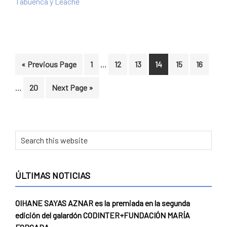
Tabuenca y Leache
Interim
Inter
Go
Page
Page
Page
Page
Page
Page
«
Previous Page
1
…
12
13
14
15
16
pages
page
to
omitted
omit
Page
Go
…
20
Next Page »
to
Primary
Search
this
Sidebar
website
ÚLTIMAS NOTICIAS
OIHANE SAYAS AZNAR es la premiada en la segunda
edición del galardón CODINTER+FUNDACIÓN MARÍA