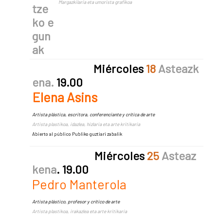
Margazkilaria eta umorista grafikoa
tze
ko e
gun
ak
Miércoles
18
Asteazk
e
na
.
19.00
Elena Asins
Artista plástica, escritora, conferenciante y crítica de arte
Artista plastikoa, idazlea, hizlaria eta arte kritikaria
Abierto al público Publiko guztiari zabalik
Miércoles
25
Asteaz
kena
. 19.00
Pedro Manterola
Artista plástico, profesor y crítico de arte
Artista plastikoa, irakazlea eta arte kritikaria