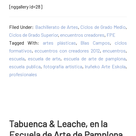
[nggallery id=28]
Filed Under:
Bachillerato de Artes
,
Ciclos de Grado Medio
,
Ciclos de Grado Superior
,
encuentros creadores
,
FPE
Tagged With:
artes plásticas
,
Blas Campos
,
ciclos
formativos
,
eccuentros con creadores 2012
,
encuentros
,
escuela
,
escuela de arte
,
escuela de arte de pamplona
,
escuela publica
,
fotografía artística
,
Iruñeko Arte Eskola
,
profesionales
Tabuenca & Leache, en la
Escuela de Arte de Pamplona