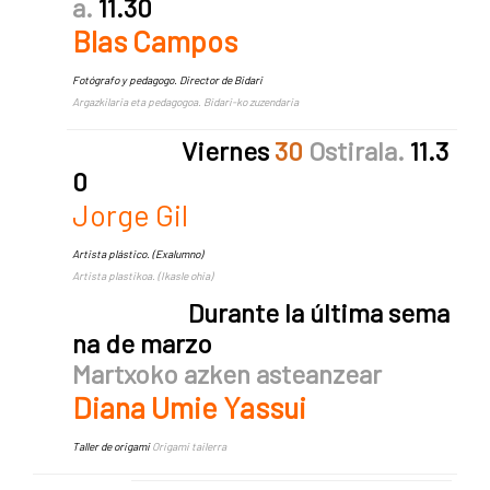
a
.
11.30
Blas Campos
Fotógrafo y pedagogo. Director de Bidari
Argazkilaria eta pedagogoa. Bidari-ko zuzendaria
Viernes
30
Ostirala.
11.3
0
Jorge Gil
Artista plástico. (Exalumno)
Artista plastikoa. (Ikasle ohia)
Durante la última sema
na de marzo
Martxoko azken asteanzear
Diana Umie Yassui
Taller de origami
Origami tailerra