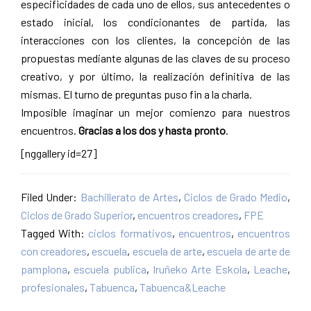
especificidades de cada uno de ellos, sus antecedentes o
estado inicial, los condicionantes de partida, las
interacciones con los clientes, la concepción de las
propuestas mediante algunas de las claves de su proceso
creativo, y por último, la realización definitiva de las
mismas. El turno de preguntas puso fin a la charla.
Imposible imaginar un mejor comienzo para nuestros
encuentros.
Gracias a los dos y hasta pronto
.
[nggallery id=27]
Filed Under:
Bachillerato de Artes
,
Ciclos de Grado Medio
,
Ciclos de Grado Superior
,
encuentros creadores
,
FPE
Tagged With:
ciclos formativos
,
encuentros
,
encuentros
con creadores
,
escuela
,
escuela de arte
,
escuela de arte de
pamplona
,
escuela publica
,
Iruñeko Arte Eskola
,
Leache
,
profesionales
,
Tabuenca
,
Tabuenca&Leache