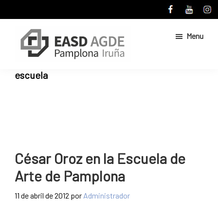
Skip
Skip
to
to
main
primary
Menu
content
sidebar
Escuela
Sitio
escuela
de
web
Arte
de
y
Superior
la
de
Escuela
Diseño
de
de
Pamplona
Arte
César Oroz en la Escuela de
y
Arte de Pamplona
Superior
de
11 de abril de 2012
por
Administrador
Diseño
de