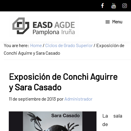
Skip
Skip
to
to
main
primary
Menu
content
sidebar
Escuela
Sitio
You are here:
Home
/
Ciclos de Grado Superior
/
Exposición de
de
web
Conchi Aguirre y Sara Casado
Arte
de
y
Superior
la
de
Exposición de Conchi Aguirre
Escuela
Diseño
de
de
y Sara Casado
Pamplona
Arte
y
11 de septiembre de 2013
por
Administrador
Superior
de
La sala
Diseño
de
de