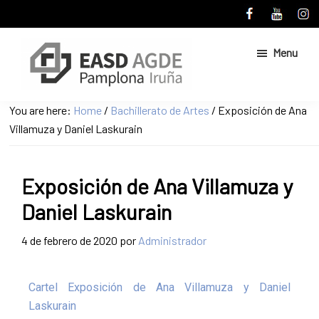
Skip
Skip
to
to
main
primary
Menu
content
sidebar
Escuela
Sitio
You are here:
Home
/
Bachillerato de Artes
/
Exposición de Ana
de
web
Villamuza y Daniel Laskurain
Arte
de
y
Superior
la
de
Exposición de Ana Villamuza y
Escuela
Diseño
de
de
Daniel Laskurain
Pamplona
Arte
y
4 de febrero de 2020
por
Administrador
Superior
de
Cartel Exposición de Ana Villamuza y Daniel
Diseño
Laskurain
de