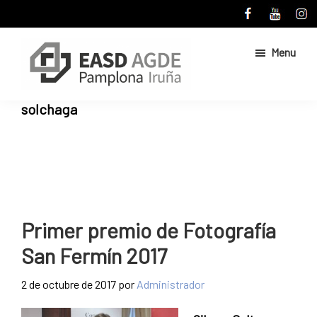
Skip
Skip
to
to
main
primary
Menu
content
sidebar
Escuela
Sitio
solchaga
de
web
Arte
de
y
Superior
la
de
Escuela
Diseño
de
de
Pamplona
Arte
Primer premio de Fotografía
y
San Fermín 2017
Superior
de
2 de octubre de 2017
por
Administrador
Diseño
de