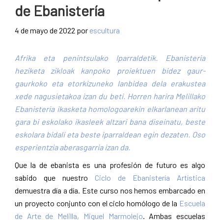
de Ebanistería
Pamplona
4 de mayo de 2022
por
escultura
Afrika eta penintsulako Iparraldetik. Ebanisteria
heziketa zikloak kanpoko proiektuen bidez gaur-
gaurkoko eta etorkizuneko lanbidea dela erakustea
xede nagusietakoa izan du beti. Horren harira Melillako
Ebanisteria ikasketa homologoarekin elkarlanean aritu
gara bi eskolako ikasleek altzari bana diseinatu, beste
eskolara bidali eta beste iparraldean egin dezaten. Oso
esperientzia aberasgarria izan da.
Que la de ebanista es una profesión de futuro es algo
sabido que nuestro
Ciclo de Ebanistería Artística
demuestra día a día. Este curso nos hemos embarcado en
un proyecto conjunto con el ciclo homólogo de la
Escuela
de Arte de Melilla, Miguel Marmolejo
. Ambas escuelas