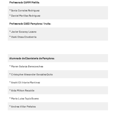
Profesorado EAMM Melilla
:
* Sonia Corrales Rodríguez
* Daniel Morillas Rodríguez
Profesorado EASD Pamplona / Iruña:
* Javier Escaray Lozano
* Iñaki Otsoa Etxeberria
Alumnado de Ebanistería de Pamplona:
* Maren Galarza Berecoechea
* Cristopher Alexander González Quito
* Anahi Eli Iriarte Martínez
* Aida Milton Recalde
* Maria Luisa Tapiz Bueno
* Andrea Villar Peñalva