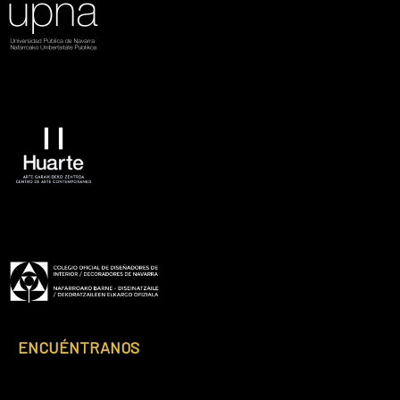
Footer
ENCUÉNTRANOS