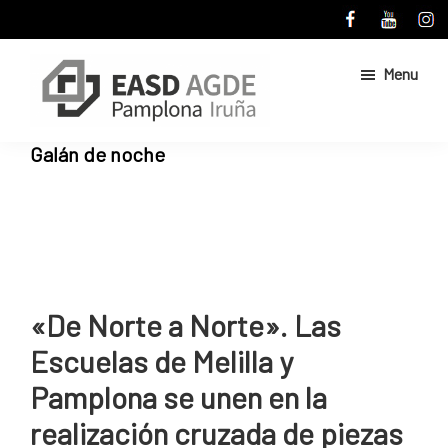
Skip
Skip
to
to
main
primary
Menu
content
sidebar
Escuela
Sitio
Galán de noche
de
web
Arte
de
y
Superior
la
de
Escuela
Diseño
de
de
Pamplona
Arte
«De Norte a Norte». Las
y
Escuelas de Melilla y
Superior
de
Pamplona se unen en la
Diseño
realización cruzada de piezas
de