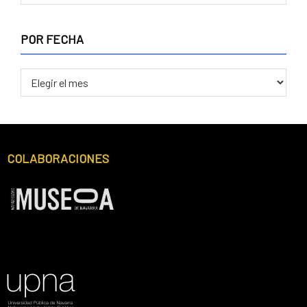
CATEGORÍA
POR FECHA
POR
FECHA
Footer
COLABORACIONES