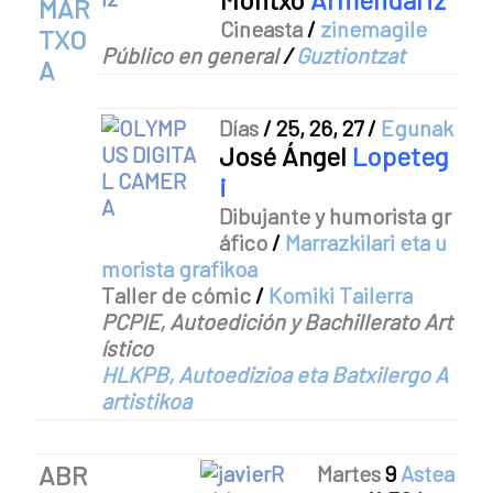
MAR
Cineasta
/
zinemagile
TXO
Público en general
/
Guztiontzat
A
Días
/
25, 26, 27
/
Egunak
José Áng
el
Lopeteg
i
Dibujante y humorista gr
áfico
/
Marrazkilari eta u
morista grafikoa
Taller de cómic
/
Komiki Tailerra
PCPIE, Autoedición y Bachillerato Art
ístico
HLKPB, Autoedizioa eta Batxilergo A
artistikoa
ABR
Martes
9
Astea