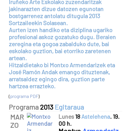
Iruñeko Arte Eskolako zuzendaritzak
jakinarazten dizue datozen egunotan
bostgarrenez antolatu ditugula
2013
Sortzaileekin Solasean.
Aurten izen handiko eta diziplina ugariko
profesional askoz gozatuko dugu. Beraien
zeregina eta gogoa zabalduko dute, bai
eskolako guztion, bai etorriko zaretenen
artean.
Hitzaldietako bi Montxo Armendarizek eta
José Ramón Andak emango dituztenak,
arratsaldez egingo dira, guztion parte
hartzea errazteko.
(
programa PDF
)
Programa
2013
Egitaraua
MAR
Lunes
18
Astelehena
. 19.
00 h.
ZO
Montxo
Armendariz