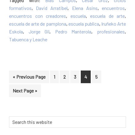
Tagged With:
Blas Campos
,
Cesar Oroz
,
ciclos
formativos
,
David Arratibel
,
Elena Asins
,
encuentros
,
encuentros con creadores
,
escuela
,
escuela de arte
,
escuela de arte de pamplona
,
escuela publica
,
Iruñeko Arte
Eskola
,
Jorge Gil
,
Pedro Manterola
,
profesionales
,
Tabuenca y Leache
Go
Page
Page
Page
Page
Page
«
Previous Page
1
2
3
4
5
to
Go
Next Page »
to
Primary
Search
this
Sidebar
website