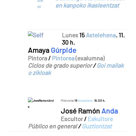
GUN
en kanpoko ikasleentzat
AK
Lunes
15
Astelehena
. 11.
30
h.
Amaya
Gúrpide
Pintora
/
Pintorea
(exalumna)
Ciclos de grado
superior
/
Goi mailak
o zikloak
Miércoles
16
Asteazkena.
19.00
h.
José Ramón
Anda
Escultor
/
Eskultore
Público en general
/
Guztiontzat