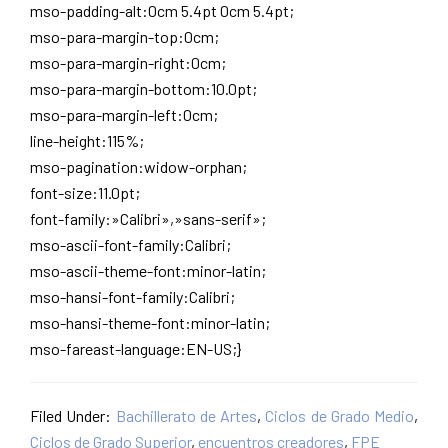
mso-padding-alt:0cm 5.4pt 0cm 5.4pt;
mso-para-margin-top:0cm;
mso-para-margin-right:0cm;
mso-para-margin-bottom:10.0pt;
mso-para-margin-left:0cm;
line-height:115%;
mso-pagination:widow-orphan;
font-size:11.0pt;
font-family:»Calibri»,»sans-serif»;
mso-ascii-font-family:Calibri;
mso-ascii-theme-font:minor-latin;
mso-hansi-font-family:Calibri;
mso-hansi-theme-font:minor-latin;
mso-fareast-language:EN-US;}
Filed Under:
Bachillerato de Artes
,
Ciclos de Grado Medio
,
Ciclos de Grado Superior
,
encuentros creadores
,
FPE