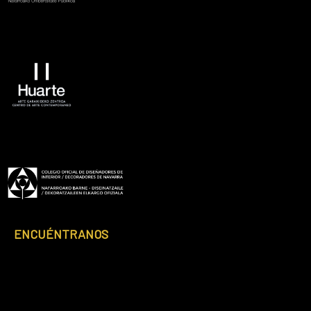
Footer
ENCUÉNTRANOS