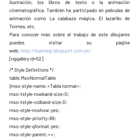
ilustración, los libros de texto o la animación
cinematográfica. También ha participado en películas de
animación como La calabaza má­gica, El lazarillo de
Tormes, etc.
Para conocer más sobre el trabajo de este dibujante
puedes visitar su página
web:
http://lopetegi.blogspot.com.es/
[nggallery id=52]
/* Style Definitions */
table.MsoNormalTable
{mso-style-name:»Tabla normal»;
mso-tstyle-rowband-size:0;
mso-tstyle-colband-size:0;
mso-style-noshow:yes;
mso-style-priority:99;
mso-style-qformat:yes;
mso-style-parent:»»;