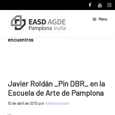
Skip
Skip
to
to
main
primary
Menu
content
sidebar
Escuela
Sitio
encuentros
de
web
Arte
de
y
Superior
la
de
Escuela
Diseño
de
de
Pamplona
Arte
Javier Roldán _Pin DBR_ en la
y
Escuela de Arte de Pamplona
Superior
de
10 de abril de 2013
por
Administrador
Diseño
de