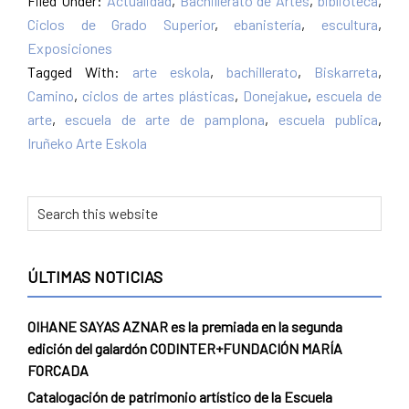
Filed Under:
Actualidad
,
Bachillerato de Artes
,
biblioteca
,
Ciclos de Grado Superior
,
ebanistería
,
escultura
,
Exposiciones
Tagged With:
arte eskola
,
bachillerato
,
Biskarreta
,
Camino
,
ciclos de artes plásticas
,
Donejakue
,
escuela de
arte
,
escuela de arte de pamplona
,
escuela publica
,
Iruñeko Arte Eskola
Primary
Search
this
Sidebar
website
ÚLTIMAS NOTICIAS
OIHANE SAYAS AZNAR es la premiada en la segunda
edición del galardón CODINTER+FUNDACIÓN MARÍA
FORCADA
Catalogación de patrimonio artístico de la Escuela