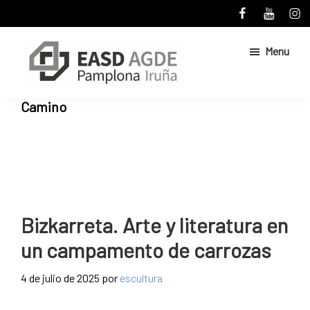
Skip
Skip
to
to
main
primary
Menu
content
sidebar
Escuela
Sitio
Camino
de
web
Arte
de
y
Superior
la
de
Escuela
Diseño
de
de
Pamplona
Arte
Bizkarreta. Arte y literatura en
y
un campamento de carrozas
Superior
de
4 de julio de 2025
por
escultura
Diseño
de