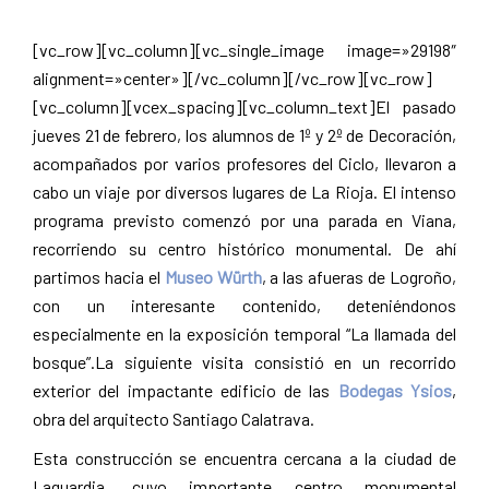
Pamplona
[vc_row][vc_column][vc_single_image image=»29198″
alignment=»center»][/vc_column][/vc_row][vc_row]
[vc_column][vcex_spacing][vc_column_text]El pasado
jueves 21 de febrero, los alumnos de 1º y 2º de Decoración,
acompañados por varios profesores del Ciclo, llevaron a
cabo un viaje por diversos lugares de La Rioja. El intenso
programa previsto comenzó por una parada en Viana,
recorriendo su centro histórico monumental. De ahí
partimos hacia el
Museo Würth
, a las afueras de Logroño,
con un interesante contenido, deteniéndonos
especialmente en la exposición temporal “La llamada del
bosque”.La siguiente visita consistió en un recorrido
exterior del impactante edificio de las
Bodegas Ysios
,
obra del arquitecto Santiago Calatrava.
Esta construcción se encuentra cercana a la ciudad de
Laguardia, cuyo importante centro monumental