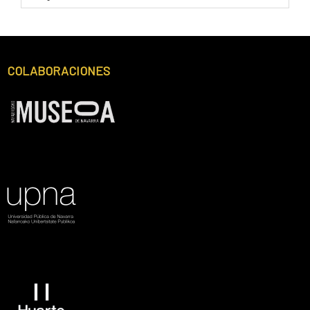
FECHA
Footer
COLABORACIONES