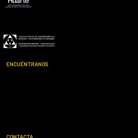
Footer
ENCUÉNTRANOS
CONTACTA