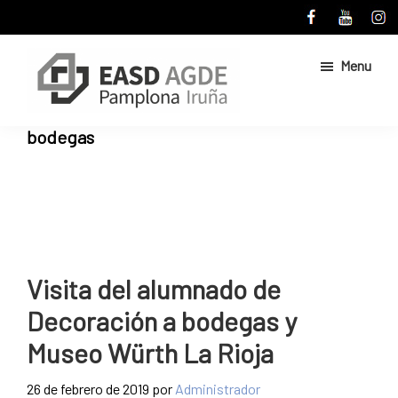
Skip
Skip
to
to
main
primary
Menu
content
sidebar
Escuela
Sitio
bodegas
de
web
Arte
de
y
Superior
la
de
Escuela
Diseño
de
de
Pamplona
Arte
Visita del alumnado de
y
Decoración a bodegas y
Superior
de
Museo Würth La Rioja
Diseño
de
26 de febrero de 2019
por
Administrador