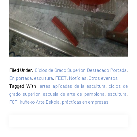
Filed Under:
Ciclos de Grado Superior
,
Destacado Portada
,
En portada
,
escultura
,
FEET
,
Noticias
,
Otros eventos
Tagged With:
artes aplicadas de la escultura
,
ciclos de
grado superior
,
escuela de arte de pamplona
,
escultura
,
FCT
,
Iruñeko Arte Eskola
,
prácticas en empresas