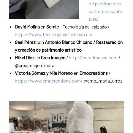
https://marmole
sartisticossanto
s.es/
David Molina
en
Semic
– Tecnología del calzado /
https://www.tecnologiadelcalzado.es/
Gael Pérez
con
Antonio Blanco Chicano / Restauración
y creación de patrimonio artístico
Mikel Díez
en
Crea Imagen
/
http://crea-imagen.com
/
@creaimagen_insta
Victoria Gómez y Nila Moreno
en
Emocreations
/
https://www.emocreations.com/
@emo_maria_urroz