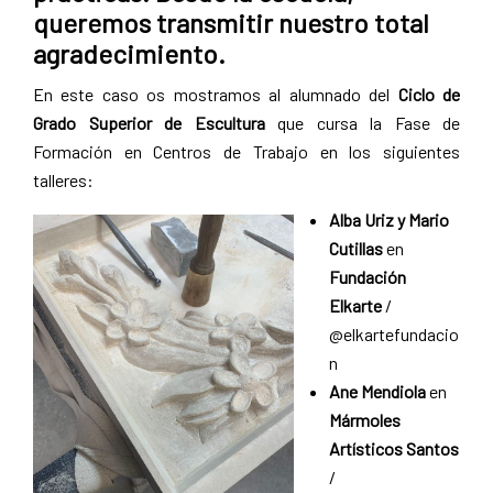
Pamplona
queremos transmitir nuestro total
agradecimiento.
En este caso os mostramos al alumnado del
Ciclo de
Grado Superior de Escultura
que cursa la Fase de
Formación en Centros de Trabajo en los siguientes
talleres:
Alba Uriz y Mario
Cutillas
en
Fundación
Elkarte
/
@elkartefundacio
n
Ane Mendiola
en
Mármoles
Artísticos Santos
/