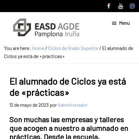
Skip
Skip
to
to
main
primary
Menu
content
sidebar
Escuela
Sitio
You are here:
Home
/
Ciclos de Grado Superior
/
El alumnado de
de
web
Ciclos ya está de «prácticas»
Arte
de
y
Superior
la
de
El alumnado de Ciclos ya está
Escuela
Diseño
de
de
de «prácticas»
Pamplona
Arte
y
12 de mayo de 2023
por
Administrador
Superior
Son muchas las empresas y talleres
de
que acogen a nuestro a alumnado en
Diseño
prácticas. Desde la escuela,
de