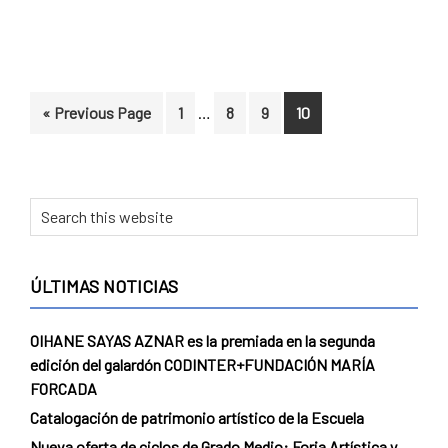
Interim
Go
Page
Page
Page
Page
«
Previous Page
1
…
8
9
10
pages
to
omitted
Primary
Search
this
Sidebar
website
ÚLTIMAS NOTICIAS
OIHANE SAYAS AZNAR es la premiada en la segunda
edición del galardón CODINTER+FUNDACIÓN MARÍA
FORCADA
Catalogación de patrimonio artístico de la Escuela
Nueva oferta de ciclos de Grado Medio: Forja Artística y