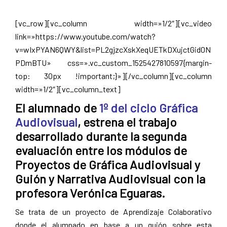
Pamplona
[vc_row][vc_column width=»1/2″][vc_video
link=»https://www.youtube.com/watch?
v=wIxPYAN6QWY&list=PL2gjzcXskXeqUETkDXujctGid0N
PDmBTU» css=».vc_custom_1525427810597{margin-
top: 30px !important;}»][/vc_column][vc_column
width=»1/2″][vc_column_text]
El alumnado de
1º del ciclo Gráfica
Audiovisual
, estrena el trabajo
desarrollado durante la segunda
evaluación entre los módulos de
Proyectos de Gráfica Audiovisual y
Guión y Narrativa Audiovisual con la
profesora Verónica Eguaras.
Se trata de un proyecto de Aprendizaje Colaborativo
donde el alumnado en base a un guión sobre esta