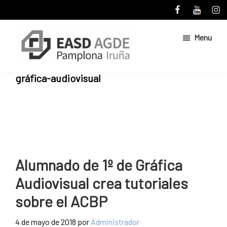
Skip
Skip
to
to
main
primary
Menu
content
sidebar
Escuela
Sitio
gráfica-audiovisual
de
web
Arte
de
y
Superior
la
de
Escuela
Diseño
de
de
Pamplona
Arte
Alumnado de 1º de Gráfica
y
Audiovisual crea tutoriales
Superior
de
sobre el ACBP
Diseño
de
4 de mayo de 2018
por
Administrador