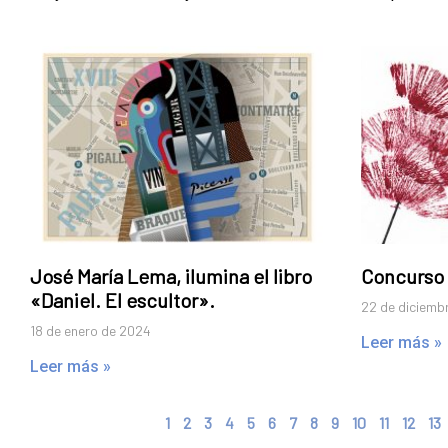
José María Lema, ilumina el libro
Concurso 
«Daniel. El escultor».
22 de diciemb
18 de enero de 2024
Leer más »
Leer más »
1
2
3
4
5
6
7
8
9
10
11
12
13