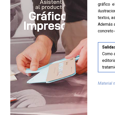
gráfico 
Pamplona
ilustraci
textos, a
Además ad
concreto 
Salida
Como a
editori
tratam
Material 