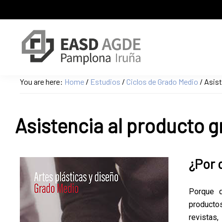
Skip
Skip
Skip
to
to
to
primary
main
primary
navigation
content
sidebar
Escuela
Sitio
You are here:
Home
/
Estudios
/
Ciclos de Grado Medio
/
Asist
de
web
Arte
de
y
Superior
la
Asistencia al producto 
de
Escuela
Diseño
de
de
Pamplona
Arte
¿Por 
y
Superior
Porque q
de
productos
Diseño
revistas,
de