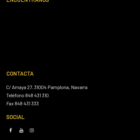
Footer
CONTACTA
C/ Amaya 27. 31004 Pamplona, Navarra
Teléfono 848 431 310
Fax 848 431 333
SOCIAL