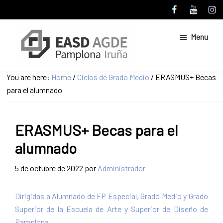
Skip
Skip
to
to
main
primary
Menu
content
sidebar
Escuela
Sitio
You are here:
Home
/
Ciclos de Grado Medio
/
ERASMUS+ Becas
de
web
para el alumnado
Arte
de
y
Superior
la
de
ERASMUS+ Becas para el
Escuela
Diseño
de
de
alumnado
Pamplona
Arte
y
5 de octubre de 2022
por
Administrador
Superior
de
Dirigidas a Alumnado de FP Especial, Grado Medio y Grado
Diseño
Superior de la Escuela de Arte y Superior de Diseño de
de
Pamplona.