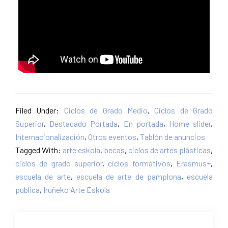
Filed Under:
Ciclos de Grado Medio
,
Ciclos de Grado
Superior
,
Destacado Portada
,
En portada
,
Home slider
,
Internacionalización
,
Otros eventos
,
Tablón de anuncios
Tagged With:
arte eskola
,
becas
,
ciclos de artes plásticas
,
ciclos de grado superior
,
ciclos formativos
,
Erasmus+
,
escuela de arte
,
escuela de arte de pamplona
,
escuela
publica
,
Iruñeko Arte Eskola