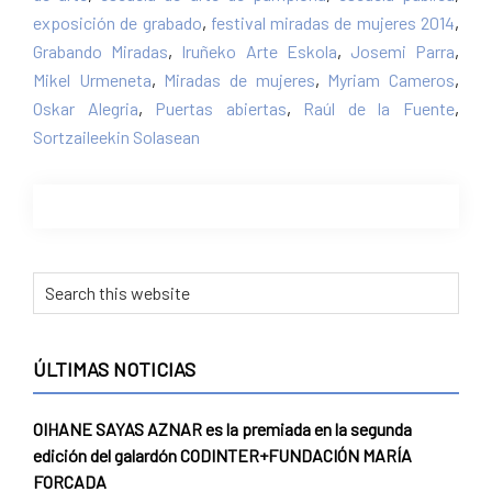
exposición de grabado
,
festival miradas de mujeres 2014
,
Grabando Miradas
,
Iruñeko Arte Eskola
,
Josemi Parra
,
Mikel Urmeneta
,
Miradas de mujeres
,
Myriam Cameros
,
Oskar Alegria
,
Puertas abiertas
,
Raúl de la Fuente
,
Sortzaileekin Solasean
Primary
Search
this
Sidebar
website
ÚLTIMAS NOTICIAS
OIHANE SAYAS AZNAR es la premiada en la segunda
edición del galardón CODINTER+FUNDACIÓN MARÍA
FORCADA