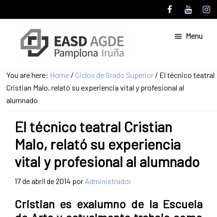
Skip
Skip
to
to
main
primary
Menu
content
sidebar
Escuela
Sitio
You are here:
Home
/
Ciclos de Grado Superior
/
El técnico teatral
de
web
Cristian Malo, relató su experiencia vital y profesional al
Arte
de
y
alumnado
Superior
la
de
El técnico teatral Cristian
Escuela
Diseño
de
de
Malo, relató su experiencia
Pamplona
Arte
vital y profesional al alumnado
y
Superior
17 de abril de 2014
por
Administrador
de
Diseño
Cristian es exalumno de la Escuela
de