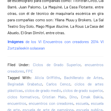
de escenógrafo para compañías como: Titiritrán Circo, Cía
Barré, Juan Palomo, La Maquiné, La Casa Flotante, entre
otras, con él de técnico de maquinaria escénica en gira
para compañías como son: Yllana Muuu y Brokers, La Sal
Teatro Soy Solo, Mago Migue Alucine, La Rous La Casa del
Abuelo, El Gran Dimitri, entre otras.
Imágenes
de los VI Encuentros con creadores 2014 VI
Zortzaileekin solasean
Filed Under:
Ciclos de Grado Superior
,
encuentros
creadores
,
FPE
Tagged With:
Alicia Griffiths
,
Bachillerato de Artes
,
Begiradak Grabatuz
,
Carlos Cenoz
,
ciclos de artes
plásticas
,
ciclos de grado medio
,
ciclos de grado superior
,
ciclos formativos
,
Cristian Malo
,
Dino
,
Emak Bakia
,
encuentros
,
encuentros con creadores
,
escuela
,
escuela
de arte
,
escuela de arte de pamplona
,
escuela publica
,