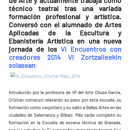
de Arte y actualmente trabaja como
Pamplona
técnico teatral tras una variada
formación profesional y artística.
Conversó con el alumnado de Artes
Aplicadas de la Escultura y
Ebanistería Artística en una nueva
jornada de los
VI Encuentros con
creadores 2014 VI Zortzaileekin
solasean
Introducido por la profesora de Hª del Arte Chusa García,
Cristian comenzó relatando su paso por esta escuela, su
formación como carpintero y su salto a Bellas Artes en las
ciudades de Salamanca y Bilbao. Más tarde completó su
formación en la Escuela de escena técnica de Granada,
con los estudios de Escenografía y maquinaria teatral. Con