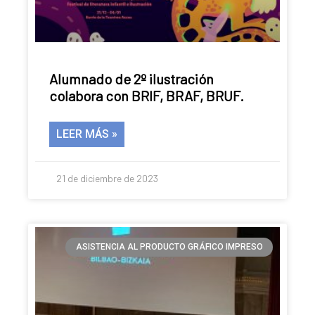
Pamplona
Alumnado de 2º ilustración
colabora con BRIF, BRAF, BRUF.
LEER MÁS »
21 de diciembre de 2023
ASISTENCIA AL PRODUCTO GRÁFICO IMPRESO