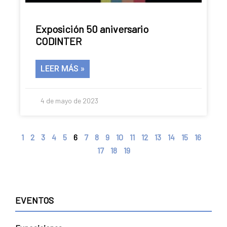
Exposición 50 aniversario
CODINTER
LEER MÁS »
4 de mayo de 2023
1
2
3
4
5
6
7
8
9
10
11
12
13
14
15
16
17
18
19
EVENTOS