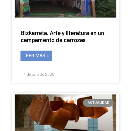
Pamplona
Bizkarreta. Arte y literatura en un
campamento de carrozas
LEER MÁS »
4 de julio de 2025
ACTUALIDAD