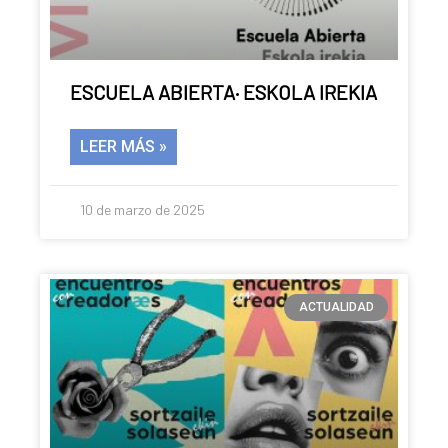
Pamplona
ESCUELA ABIERTA· ESKOLA IREKIA
LEER MÁS »
10 de marzo de 2025
ACTUALIDAD