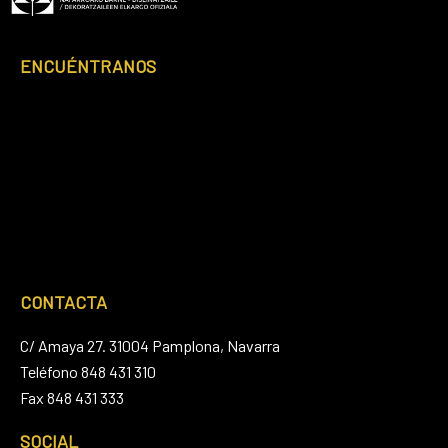
Footer
ENCUÉNTRANOS
CONTACTA
C/ Amaya 27. 31004 Pamplona, Navarra
Teléfono 848 431 310
Fax 848 431 333
SOCIAL