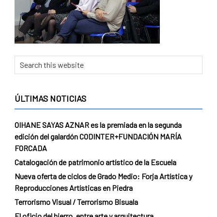
Pamplona
Primary
Search
this
Sidebar
website
ÚLTIMAS NOTICIAS
OIHANE SAYAS AZNAR es la premiada en la segunda
edición del galardón CODINTER+FUNDACIÓN MARÍA
FORCADA
Catalogación de patrimonio artístico de la Escuela
Nueva oferta de ciclos de Grado Medio: Forja Artística y
Reproducciones Artísticas en Piedra
Terrorismo Visual / Terrorismo Bisuala
El oficio del hierro, entre arte y arquitectura