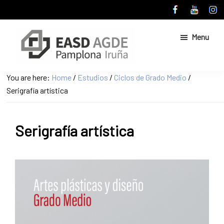
Skip
Skip
to
to
main
primary
Menu
content
sidebar
Escuela
Sitio
You are here:
Home
/
Estudios
/
Ciclos de Grado Medio
/
de
web
Serigrafía artística
Arte
de
y
Superior
la
de
Serigrafía artística
Escuela
Diseño
de
de
Pamplona
Arte
y
Superior
de
Diseño
de