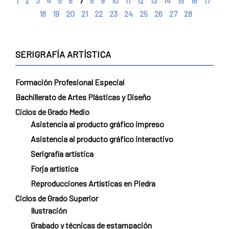
1
2
3
4
5
6
7
8
9
10
11
12
13
14
15
16
17
18
19
20
21
22
23
24
25
26
27
28
SERIGRAFÍA ARTÍSTICA
Formación Profesional Especial
Bachillerato de Artes Plásticas y Diseño
Ciclos de Grado Medio
Asistencia al producto gráfico impreso
Asistencia al producto gráfico interactivo
Serigrafía artística
Forja artística
Reproducciones Artísticas en Piedra
Ciclos de Grado Superior
Ilustración
Grabado y técnicas de estampación