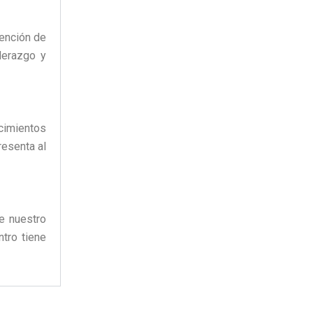
vención de
derazgo y
ocimientos
resenta al
de nuestro
tro tiene