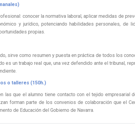
emanales)
rofesional: conocer la normativa laboral, aplicar medidas de pre
nómico y jurídico, potenciando habilidades personales, de li
portunidades propias.
zado, sirve como resumen y puesta en práctica de todos los con
do es un trabajo real que, una vez defendido ante el tribunal, rep
ndiente.
s o talleres (150h.)
n las que el alumno tiene contacto con el tejido empresarial 
zan forman parte de los convenios de colaboración que el Cen
mento de Educación del Gobierno de Navarra.