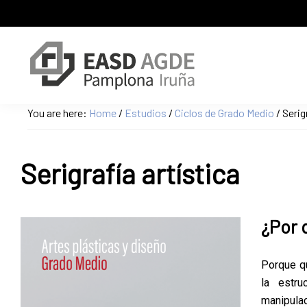
Skip
Skip
Skip
to
to
to
primary
main
primary
navigation
content
sidebar
Escuela
Sitio
You are here:
Home
/
Estudios
/
Ciclos de Grado Medio
/
Serigr
de
web
Arte
de
y
Superior
la
Serigrafía artística
de
Escuela
Diseño
de
de
Pamplona
Arte
¿Por 
y
Superior
Porque qu
de
la estru
Diseño
manipula
de