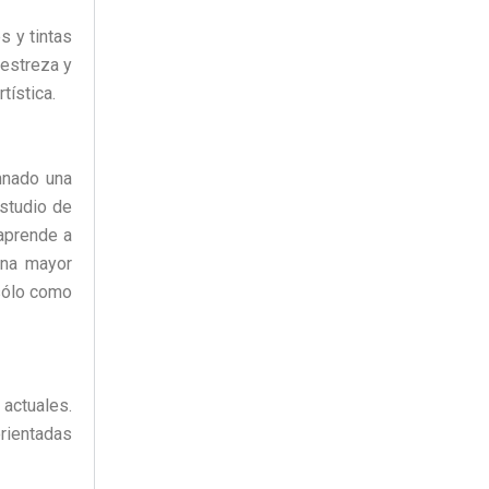
 y tintas
destreza y
tística.
umnado una
estudio de
 aprende a
 una mayor
 sólo como
 actuales.
rientadas