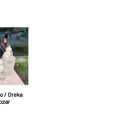
o / Oreka
iozar