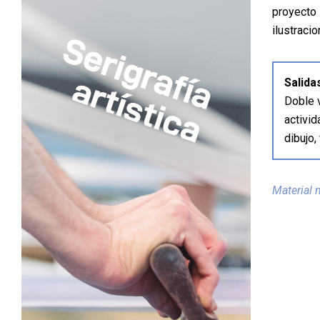
proyecto 
Pamplona
ilustracio
Salida
Doble v
activi
dibujo,
Material 